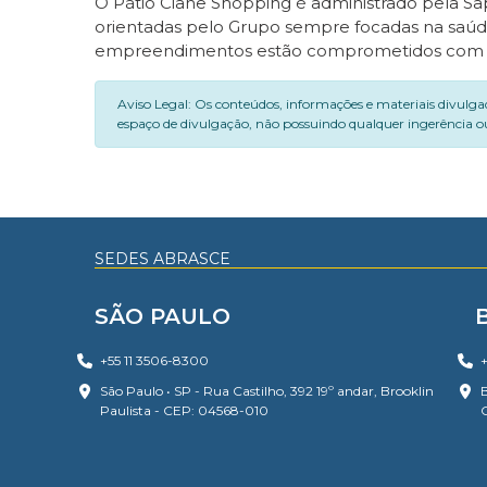
O Pátio Cianê Shopping é administrado pela S
orientadas pelo Grupo sempre focadas na saúde 
empreendimentos estão comprometidos com a 
Aviso Legal: Os conteúdos, informações e materiais divulga
espaço de divulgação, não possuindo qualquer ingerência ou
SEDES ABRASCE
SÃO PAULO
+55 11 3506-8300
+
São Paulo • SP - Rua Castilho, 392 19º andar, Brooklin
B
Paulista - CEP: 04568-010