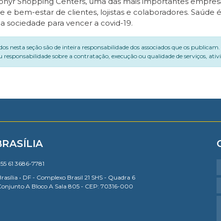
aphyr Shopping Centers, uma das mais importantes empresa
e bem-estar de clientes, lojistas e colaboradores. Saúde é
sociedade para vencer a covid-19.
dos nesta seção são de inteira responsabilidade dos associados que os publicam
 responsabilidade sobre a contratação, execução ou qualidade de serviços, ati
BRASÍLIA
55 61 3686-7781
rasília • DF - Complexo Brasil 21 SHS - Quadra 6
Conjunto A Bloco A Sala 805 - CEP: 70316-000