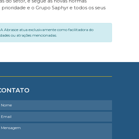
s do setor, e segue as novas normas
 prioridade e o Grupo Saphyr e todos os seus
. A Abrasce atua exclusivamente como facilitadora do
vidades ou atrações mencionadas.
CONTATO