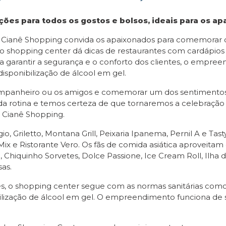
ões para todos os gostos e bolsos, ideais para os ap
 Cianê Shopping convida os apaixonados para comemorar o
l, o shopping center dá dicas de restaurantes com cardápio
a garantir a segurança e o conforto dos clientes, o empr
disponibilização de álcool em gel.
companheiro ou os amigos e comemorar um dos sentimentos
 da rotina e temos certeza de que tornaremos a celebração
 Cianê Shopping.
 Griletto, Montana Grill, Peixaria Ipanema, Pernil A e Tasty
Mix e Ristorante Vero. Os fãs de comida asiática aproveita
, Chiquinho Sorvetes, Dolce Passione, Ice Cream Roll, Ilha
as.
ntes, o shopping center segue com as normas sanitárias co
bilização de álcool em gel. O empreendimento funciona de s