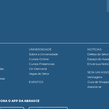
UNIVERSIDADE
NOTÍCIAS
Sobre a Universidade
Defesa do Setor
Cursos Online
Espaço do Asso
Cursos Presenciais
Envie sua Notíc
ões
On Demand
SEJA UM ASS
Vagas do Setor
Vantagens
isas
EVENTOS
Guia de Shopp
Associe-se
GORA O APP DA ABRASCE