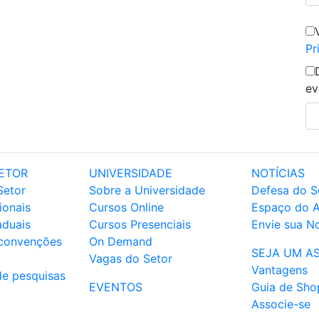
Pr
ev
ETOR
UNIVERSIDADE
NOTÍCIAS
Setor
Sobre a Universidade
Defesa do S
ionais
Cursos Online
Espaço do 
aduais
Cursos Presenciais
Envie sua No
 convenções
On Demand
SEJA UM A
Vagas do Setor
Vantagens
de pesquisas
EVENTOS
Guia de Sho
Associe-se