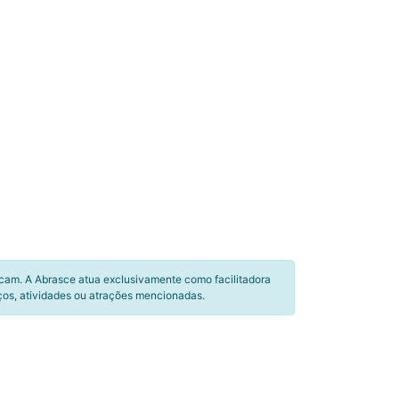
icam. A Abrasce atua exclusivamente como facilitadora
ços, atividades ou atrações mencionadas.