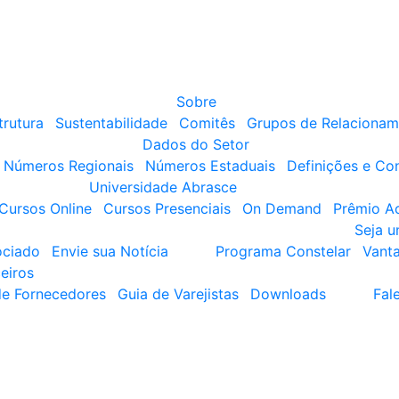
Sobre
trutura
Sustentabilidade
Comitês
Grupos de Relacionam
Dados do Setor
Números Regionais
Números Estaduais
Definições e Co
Universidade Abrasce
Cursos Online
Cursos Presenciais
On Demand
Prêmio A
Seja 
ociado
Envie sua Notícia
Programa Constelar
Vant
eiros
de Fornecedores
Guia de Varejistas
Downloads
Fal