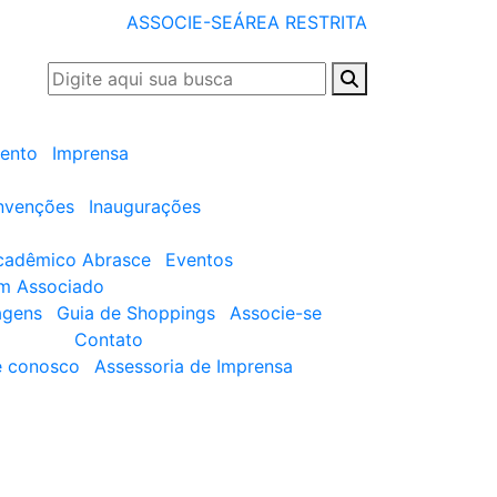
ASSOCIE-SE
ÁREA RESTRITA
ento
Imprensa
nvenções
Inaugurações
cadêmico Abrasce
Eventos
um Associado
agens
Guia de Shoppings
Associe-se
Contato
e conosco
Assessoria de Imprensa