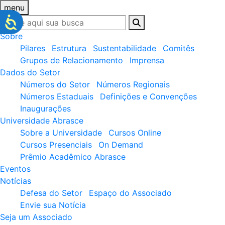
menu
Sobre
Pilares
Estrutura
Sustentabilidade
Comitês
Grupos de Relacionamento
Imprensa
Dados do Setor
Números do Setor
Números Regionais
Números Estaduais
Definições e Convenções
Inaugurações
Universidade Abrasce
Sobre a Universidade
Cursos Online
Cursos Presenciais
On Demand
Prêmio Acadêmico Abrasce
Eventos
Notícias
Defesa do Setor
Espaço do Associado
Envie sua Notícia
Seja um Associado