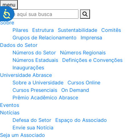
menu
Sobre
Pilares
Estrutura
Sustentabilidade
Comitês
Grupos de Relacionamento
Imprensa
Dados do Setor
Números do Setor
Números Regionais
Números Estaduais
Definições e Convenções
Inaugurações
Universidade Abrasce
Sobre a Universidade
Cursos Online
Cursos Presenciais
On Demand
Prêmio Acadêmico Abrasce
Eventos
Notícias
Defesa do Setor
Espaço do Associado
Envie sua Notícia
Seja um Associado