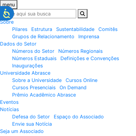
menu
Sobre
Pilares
Estrutura
Sustentabilidade
Comitês
Grupos de Relacionamento
Imprensa
Dados do Setor
Números do Setor
Números Regionais
Números Estaduais
Definições e Convenções
Inaugurações
Universidade Abrasce
Sobre a Universidade
Cursos Online
Cursos Presenciais
On Demand
Prêmio Acadêmico Abrasce
Eventos
Notícias
Defesa do Setor
Espaço do Associado
Envie sua Notícia
Seja um Associado