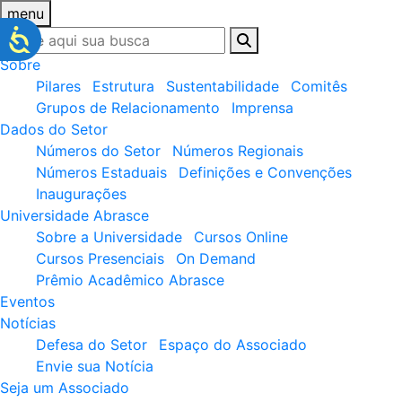
menu
Sobre
Pilares
Estrutura
Sustentabilidade
Comitês
Grupos de Relacionamento
Imprensa
Dados do Setor
Números do Setor
Números Regionais
Números Estaduais
Definições e Convenções
Inaugurações
Universidade Abrasce
Sobre a Universidade
Cursos Online
Cursos Presenciais
On Demand
Prêmio Acadêmico Abrasce
Eventos
Notícias
Defesa do Setor
Espaço do Associado
Envie sua Notícia
Seja um Associado