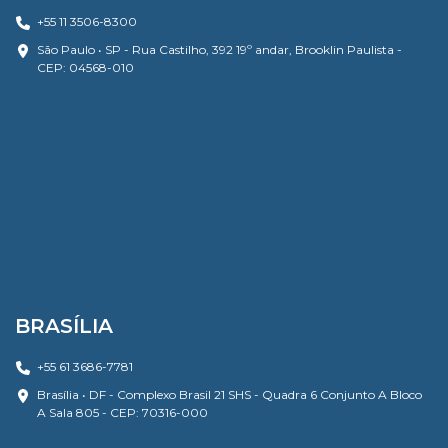
+55 11 3506-8300
São Paulo • SP - Rua Castilho, 392 19º andar, Brooklin Paulista -
CEP: 04568-010
BRASÍLIA
+55 61 3686-7781
Brasília • DF - Complexo Brasil 21 SHS - Quadra 6 Conjunto A Bloco
A Sala 805 - CEP: 70316-000