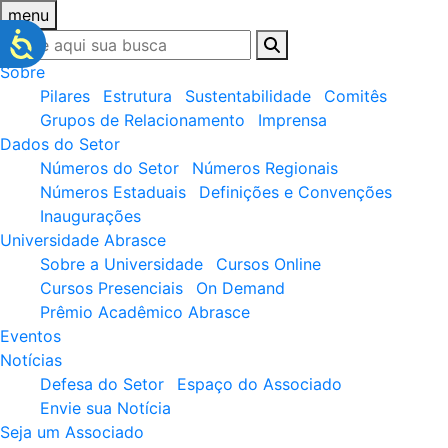
menu
Sobre
Pilares
Estrutura
Sustentabilidade
Comitês
Grupos de Relacionamento
Imprensa
Dados do Setor
Números do Setor
Números Regionais
Números Estaduais
Definições e Convenções
Inaugurações
Universidade Abrasce
Sobre a Universidade
Cursos Online
Cursos Presenciais
On Demand
Prêmio Acadêmico Abrasce
Eventos
Notícias
Defesa do Setor
Espaço do Associado
Envie sua Notícia
Seja um Associado