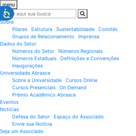
menu
Sobre
Pilares
Estrutura
Sustentabilidade
Comitês
Grupos de Relacionamento
Imprensa
Dados do Setor
Números do Setor
Números Regionais
Números Estaduais
Definições e Convenções
Inaugurações
Universidade Abrasce
Sobre a Universidade
Cursos Online
Cursos Presenciais
On Demand
Prêmio Acadêmico Abrasce
Eventos
Notícias
Defesa do Setor
Espaço do Associado
Envie sua Notícia
Seja um Associado