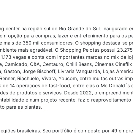
ng center na região sul do Rio Grande do Sul. Inaugurado 
em opção para compras, lazer e entretenimento para os p
e mais de 350 mil consumidores. O shopping destaca-se p
 ambiente mais agradável. O Shopping Pelotas possui 23.27
.173 vagas e conta com importantes marcas no mix de loja
 Camicado, C&A, Centauro, Chilli Beans, Cinemas Cineflix 
 Gaston, Jorge Bischoff, Livraria Vanguarda, Lojas America
nner, Riachuelo, Vivara, Youcom, entre muitas outras impo
s de 14 operações de fast-food, entre elas o Mc Donald´s
iedades de produtos e serviços. Desde 2022, o empreendim
tentabilidade e num projeto recente, faz o reaproveitament
o para as plantas.
egiões brasileiras. Seu portfólio é composto por 49 empr