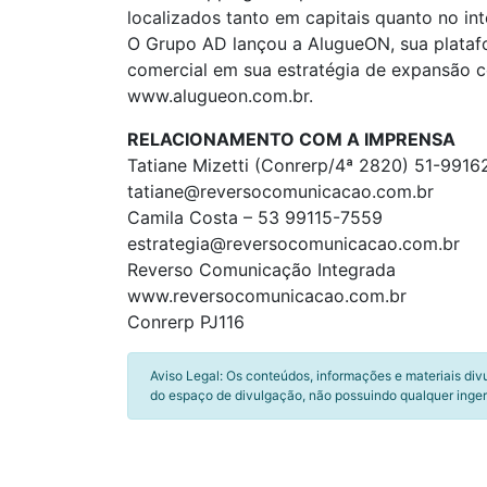
localizados tanto em capitais quanto no in
O Grupo AD lançou a AlugueON, sua platafo
comercial em sua estratégia de expansão c
www.alugueon.com.br.
RELACIONAMENTO COM A IMPRENSA
Tatiane Mizetti (Conrerp/4ª 2820) 51-991
tatiane@reversocomunicacao.com.br
Camila Costa – 53 99115-7559
estrategia@reversocomunicacao.com.br
Reverso Comunicação Integrada
www.reversocomunicacao.com.br
Conrerp PJ116
Aviso Legal: Os conteúdos, informações e materiais div
do espaço de divulgação, não possuindo qualquer inger