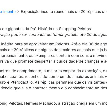
enimento
>
Exposição inédita reúne mais de 20 réplicas de
s de gigantes da Pré-História no Shopping Pelotas
ração pode ser conferida de forma gratuita até 06 de ago
inédita para se aproveitar em Pelotas. Até o dia 06 de ag
ais de 20 réplicas de alguns dos maiores animais que já ha
empreendimento, os exemplares contam com sons e movimen
siva que promete despertar a curiosidade de crianças e a
metros de comprimento, o maior exemplar da exposição, e
tzalcoatlus, reconhecido como um dos maiores animais vo
ro e Pterodáctilo. As réplicas permitem que os visitante
riência que alia o entretenimento e o conhecimento ao des
ing Pelotas, Hermes Machado, a atração chega em um mom