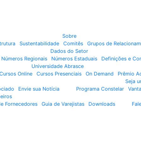
Sobre
trutura
Sustentabilidade
Comitês
Grupos de Relacionam
Dados do Setor
Números Regionais
Números Estaduais
Definições e Co
Universidade Abrasce
Cursos Online
Cursos Presenciais
On Demand
Prêmio A
Seja 
ociado
Envie sua Notícia
Programa Constelar
Vant
eiros
de Fornecedores
Guia de Varejistas
Downloads
Fal