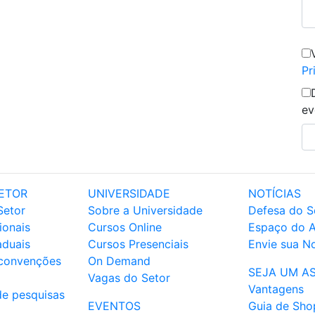
Pr
ev
ETOR
UNIVERSIDADE
NOTÍCIAS
Setor
Sobre a Universidade
Defesa do S
ionais
Cursos Online
Espaço do 
aduais
Cursos Presenciais
Envie sua No
 convenções
On Demand
SEJA UM A
Vagas do Setor
Vantagens
de pesquisas
EVENTOS
Guia de Sho