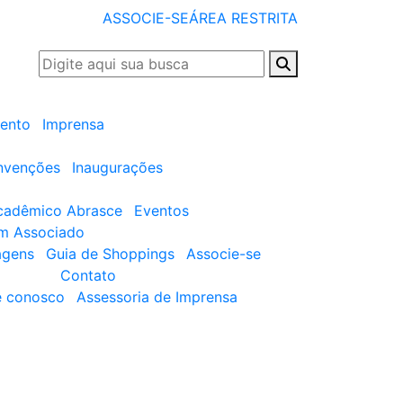
ASSOCIE-SE
ÁREA RESTRITA
ento
Imprensa
nvenções
Inaugurações
cadêmico Abrasce
Eventos
um Associado
agens
Guia de Shoppings
Associe-se
Contato
e conosco
Assessoria de Imprensa