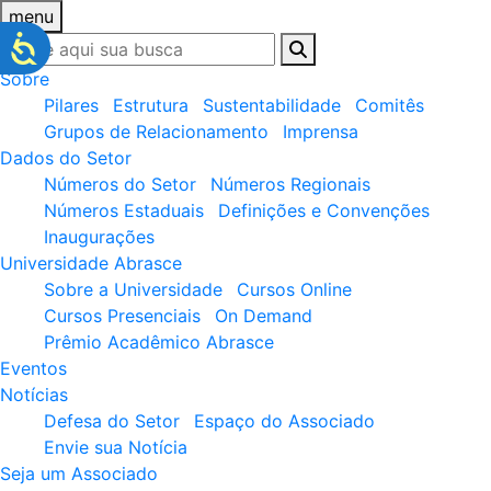
menu
Sobre
Pilares
Estrutura
Sustentabilidade
Comitês
Grupos de Relacionamento
Imprensa
Dados do Setor
Números do Setor
Números Regionais
Números Estaduais
Definições e Convenções
Inaugurações
Universidade Abrasce
Sobre a Universidade
Cursos Online
Cursos Presenciais
On Demand
Prêmio Acadêmico Abrasce
Eventos
Notícias
Defesa do Setor
Espaço do Associado
Envie sua Notícia
Seja um Associado