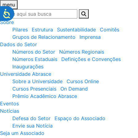
menu
Sobre
Pilares
Estrutura
Sustentabilidade
Comitês
Grupos de Relacionamento
Imprensa
Dados do Setor
Números do Setor
Números Regionais
Números Estaduais
Definições e Convenções
Inaugurações
Universidade Abrasce
Sobre a Universidade
Cursos Online
Cursos Presenciais
On Demand
Prêmio Acadêmico Abrasce
Eventos
Notícias
Defesa do Setor
Espaço do Associado
Envie sua Notícia
Seja um Associado