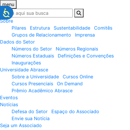
menu
Sobre
Pilares
Estrutura
Sustentabilidade
Comitês
Grupos de Relacionamento
Imprensa
Dados do Setor
Números do Setor
Números Regionais
Números Estaduais
Definições e Convenções
Inaugurações
Universidade Abrasce
Sobre a Universidade
Cursos Online
Cursos Presenciais
On Demand
Prêmio Acadêmico Abrasce
Eventos
Notícias
Defesa do Setor
Espaço do Associado
Envie sua Notícia
Seja um Associado