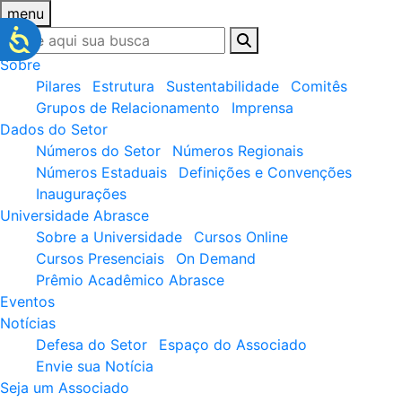
menu
Sobre
Pilares
Estrutura
Sustentabilidade
Comitês
Grupos de Relacionamento
Imprensa
Dados do Setor
Números do Setor
Números Regionais
Números Estaduais
Definições e Convenções
Inaugurações
Universidade Abrasce
Sobre a Universidade
Cursos Online
Cursos Presenciais
On Demand
Prêmio Acadêmico Abrasce
Eventos
Notícias
Defesa do Setor
Espaço do Associado
Envie sua Notícia
Seja um Associado