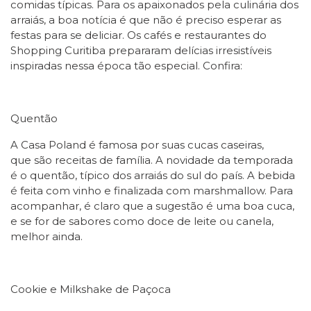
comidas típicas. Para os apaixonados pela culinária dos
arraiá
s
, a boa notícia é que não é preciso esperar as
festas para se deliciar. Os café
s
e restaurantes do
Shopping Curitiba prepararam delícias irresistíveis
inspiradas nessa época tão especial. Confira:
Quentão
A Casa Poland é famosa por suas cucas caseiras,
que
s
ão receitas de família. A novidade da temporada
é o quentão, típico dos arraiá
s
do sul do paí
s
. A bebida
é feita com vinho e finalizada com marshmallow. Para
acompanhar, é claro que a sugestão é uma boa cuca,
e se for de sabores como doce de leite ou canela,
melhor ainda.
Cookie e Milkshake de Paçoca