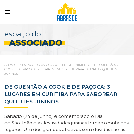
espaço do
ASSOCIADO
ABRASCE
>
ESPAÇO DO ASSOCIADO
>
ENTRETENIMENTO
>
DE QUENTÃO A
COOKIE DE PAÇOCA: 3 LUGARES EM CURITIBA PARA SABOREAR QUITUTES
JUNINOS
DE QUENTÃO A COOKIE DE PAÇOCA: 3
LUGARES EM CURITIBA PARA SABOREAR
QUITUTES JUNINOS
S
ábado (24 de junho) é comemorado o Dia
de
S
ão
João
e as festividades juninas tomam conta dos
lugares. Um dos grandes atrativos sem dúvidas
s
ão as