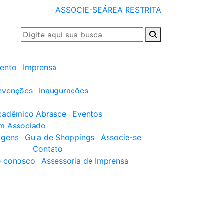
ASSOCIE-SE
ÁREA RESTRITA
ento
Imprensa
nvenções
Inaugurações
cadêmico Abrasce
Eventos
um Associado
agens
Guia de Shoppings
Associe-se
Contato
e conosco
Assessoria de Imprensa