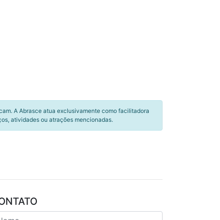
icam. A Abrasce atua exclusivamente como facilitadora
ços, atividades ou atrações mencionadas.
ONTATO