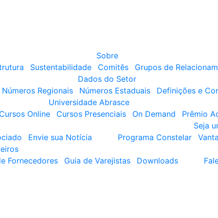
Sobre
trutura
Sustentabilidade
Comitês
Grupos de Relacionam
Dados do Setor
Números Regionais
Números Estaduais
Definições e Co
Universidade Abrasce
Cursos Online
Cursos Presenciais
On Demand
Prêmio A
Seja 
ociado
Envie sua Notícia
Programa Constelar
Vant
eiros
de Fornecedores
Guia de Varejistas
Downloads
Fal