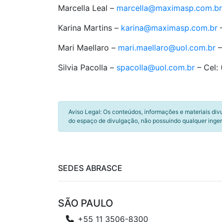
Marcella Leal –
marcella@maximasp.com.br
Karina Martins –
karina@maximasp.com.br
–
Mari Maellaro –
mari.maellaro@uol.com.br
–
Silvia Pacolla –
spacolla@uol.com.br
– Cel:
Aviso Legal: Os conteúdos, informações e materiais div
do espaço de divulgação, não possuindo qualquer inger
SEDES ABRASCE
SÃO PAULO
+55 11 3506-8300