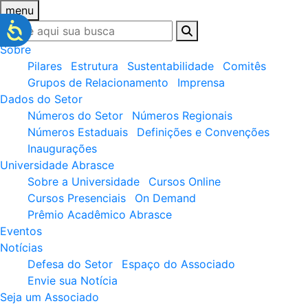
menu
Sobre
Pilares
Estrutura
Sustentabilidade
Comitês
Grupos de Relacionamento
Imprensa
Dados do Setor
Números do Setor
Números Regionais
Números Estaduais
Definições e Convenções
Inaugurações
Universidade Abrasce
Sobre a Universidade
Cursos Online
Cursos Presenciais
On Demand
Prêmio Acadêmico Abrasce
Eventos
Notícias
Defesa do Setor
Espaço do Associado
Envie sua Notícia
Seja um Associado