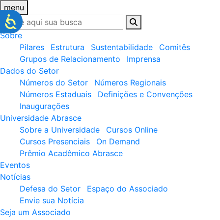
menu
Sobre
Pilares
Estrutura
Sustentabilidade
Comitês
Grupos de Relacionamento
Imprensa
Dados do Setor
Números do Setor
Números Regionais
Números Estaduais
Definições e Convenções
Inaugurações
Universidade Abrasce
Sobre a Universidade
Cursos Online
Cursos Presenciais
On Demand
Prêmio Acadêmico Abrasce
Eventos
Notícias
Defesa do Setor
Espaço do Associado
Envie sua Notícia
Seja um Associado