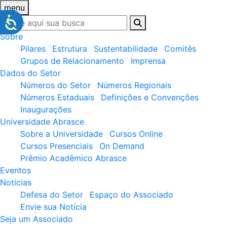
menu
Sobre
Pilares
Estrutura
Sustentabilidade
Comitês
Grupos de Relacionamento
Imprensa
Dados do Setor
Números do Setor
Números Regionais
Números Estaduais
Definições e Convenções
Inaugurações
Universidade Abrasce
Sobre a Universidade
Cursos Online
Cursos Presenciais
On Demand
Prêmio Acadêmico Abrasce
Eventos
Notícias
Defesa do Setor
Espaço do Associado
Envie sua Notícia
Seja um Associado