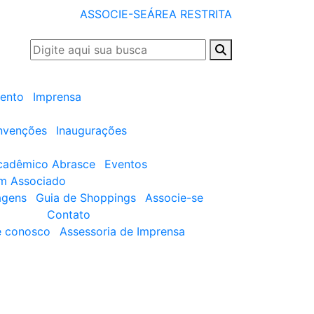
ASSOCIE-SE
ÁREA RESTRITA
ento
Imprensa
nvenções
Inaugurações
cadêmico Abrasce
Eventos
um Associado
agens
Guia de Shoppings
Associe-se
Contato
e conosco
Assessoria de Imprensa