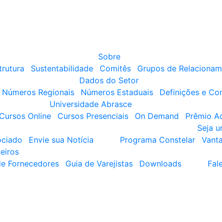
Sobre
trutura
Sustentabilidade
Comitês
Grupos de Relacionam
Dados do Setor
Números Regionais
Números Estaduais
Definições e Co
Universidade Abrasce
Cursos Online
Cursos Presenciais
On Demand
Prêmio A
Seja 
ociado
Envie sua Notícia
Programa Constelar
Vant
eiros
de Fornecedores
Guia de Varejistas
Downloads
Fal