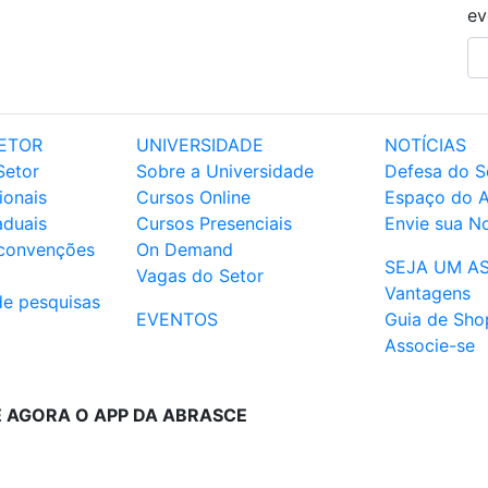
ev
ETOR
UNIVERSIDADE
NOTÍCIAS
Setor
Sobre a Universidade
Defesa do S
ionais
Cursos Online
Espaço do 
aduais
Cursos Presenciais
Envie sua No
 convenções
On Demand
SEJA UM A
Vagas do Setor
Vantagens
de pesquisas
EVENTOS
Guia de Sho
Associe-se
E AGORA O APP DA ABRASCE