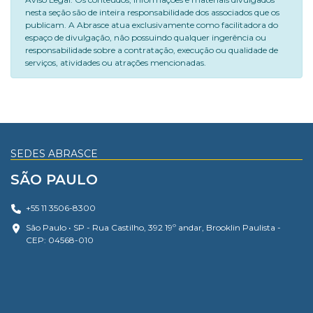
nesta seção são de inteira responsabilidade dos associados que os
publicam. A Abrasce atua exclusivamente como facilitadora do
espaço de divulgação, não possuindo qualquer ingerência ou
responsabilidade sobre a contratação, execução ou qualidade de
serviços, atividades ou atrações mencionadas.
SEDES ABRASCE
SÃO PAULO
+55 11 3506-8300
São Paulo • SP - Rua Castilho, 392 19º andar, Brooklin Paulista -
CEP: 04568-010