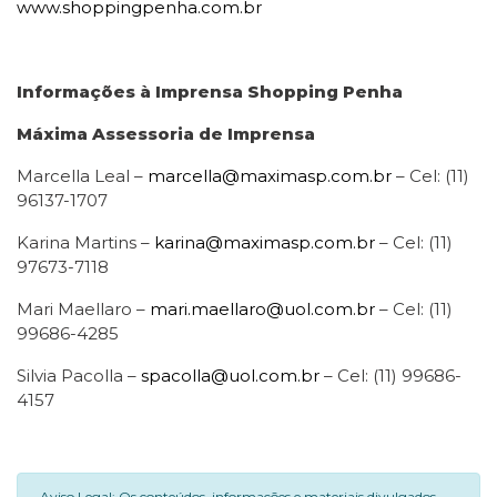
www.shoppingpenha.com.br
Informações à Imprensa Shopping Penha
Máxima Assessoria de Imprensa
Marcella Leal –
marcella@maximasp.com.br
– Cel: (11)
96137-1707
Karina Martins –
karina@maximasp.com.br
– Cel: (11)
97673-7118
Mari Maellaro –
mari.maellaro@uol.com.br
– Cel: (11)
99686-4285
Silvia Pacolla –
spacolla@uol.com.br
– Cel: (11) 99686-
4157
Aviso Legal: Os conteúdos, informações e materiais divulgados