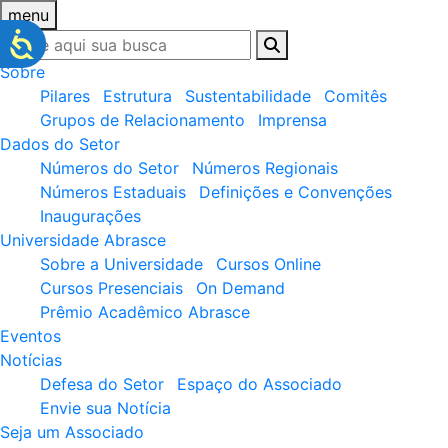
menu
Sobre
Pilares
Estrutura
Sustentabilidade
Comitês
Grupos de Relacionamento
Imprensa
Dados do Setor
Números do Setor
Números Regionais
Números Estaduais
Definições e Convenções
Inaugurações
Universidade Abrasce
Sobre a Universidade
Cursos Online
Cursos Presenciais
On Demand
Prêmio Acadêmico Abrasce
Eventos
Notícias
Defesa do Setor
Espaço do Associado
Envie sua Notícia
Seja um Associado