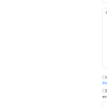
Pr
ev