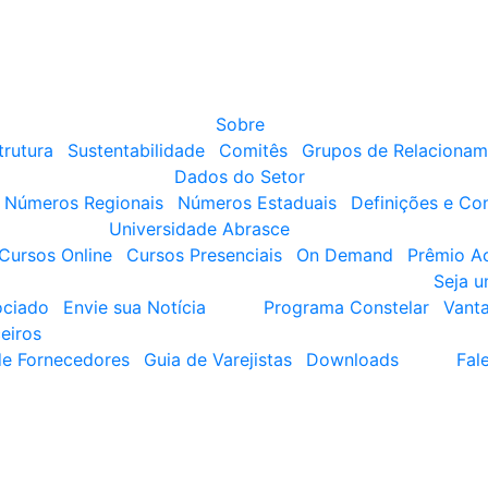
Sobre
trutura
Sustentabilidade
Comitês
Grupos de Relacionam
Dados do Setor
Números Regionais
Números Estaduais
Definições e Co
Universidade Abrasce
Cursos Online
Cursos Presenciais
On Demand
Prêmio A
Seja 
ociado
Envie sua Notícia
Programa Constelar
Vant
eiros
de Fornecedores
Guia de Varejistas
Downloads
Fal