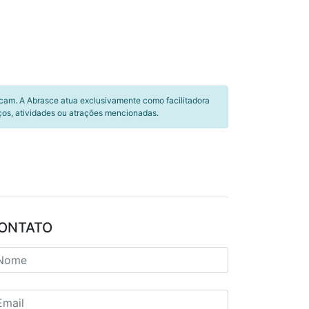
icam. A Abrasce atua exclusivamente como facilitadora
ços, atividades ou atrações mencionadas.
ONTATO