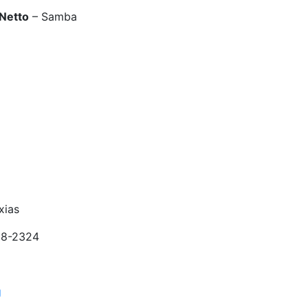
 Netto
– Samba
xias
018-2324
g