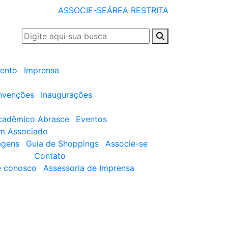
ASSOCIE-SE
ÁREA RESTRITA
ento
Imprensa
nvenções
Inaugurações
cadêmico Abrasce
Eventos
um Associado
agens
Guia de Shoppings
Associe-se
Contato
e conosco
Assessoria de Imprensa