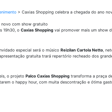
enimento
>
Caxias Shopping celebra a chegada do ano no
o novo com show gratuito
às 19h30, o
Caxias Shopping
vai promover mais um show d
nvidado especial será o músico
Reizilan Cartola Netto
, ne
presentação gratuita trará repe
rtório
recheado dos grande
is, o projeto
Palco Caxias Shopping
transforma a praça 
eitarem o happy hour, com muita descontração e ótima ga