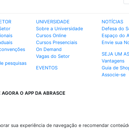
ETOR
UNIVERSIDADE
NOTÍCIAS
Setor
Sobre a Universidade
Defesa do S
ionais
Cursos Online
Espaço do 
aduais
Cursos Presenciais
Envie sua No
 convenções
On Demand
SEJA UM A
Vagas do Setor
Vantagens
de pesquisas
EVENTOS
Guia de Sho
Associe-se
E AGORA O APP DA ABRASCE
lhorar sua experiência de navegação e recomendar conteúd