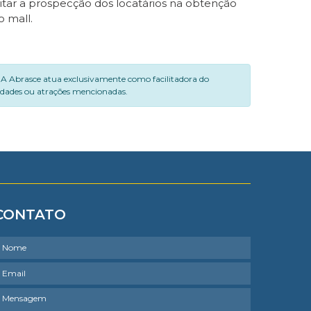
itar a prospecção dos locatários na obtenção
o mall.
. A Abrasce atua exclusivamente como facilitadora do
vidades ou atrações mencionadas.
CONTATO