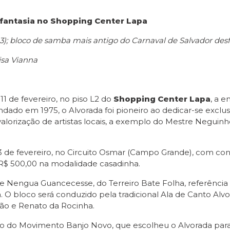
e fantasia no Shopping Center Lapa
 (03); bloco de samba mais antigo do Carnaval de Salvador desf
isa Vianna
11 de fevereiro, no piso L2 do
Shopping Center Lapa
, a e
dado em 1975, o Alvorada foi pioneiro ao dedicar-se exclu
a valorização de artistas locais, a exemplo do Mestre Neguin
13 de fevereiro, no Circuito Osmar (Campo Grande), com conce
 R$ 500,00 na modalidade casadinha.
e Nengua Guancecesse, do Terreiro Bate Folha, referência
 O bloco será conduzido pela tradicional Ala de Canto Alv
o e Renato da Rocinha.
ção do Movimento Banjo Novo, que escolheu o Alvorada para