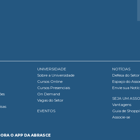
UNIVERSIDADE
NOTÍCIAS
Sobre a Universidade
Defesa do Setor
Cursos Online
Espaço do Asso
Cursos Presenciais
Envie sua Notíc
ões
On Demand
SEJA UM ASS
Vagas do Setor
Vantagens
isas
EVENTOS
Guia de Shopp
Associe-se
GORA O APP DA ABRASCE