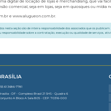
digital de locação de lojas e merchandising, que vai facil
ão comercial, seja em lojas, seja em quiosques ou mídia n
om.br e www.alugueon.com.br.
dos nesta seção são de inteira responsabilidade dos associados que os publicam
 responsabilidade sobre a contratação, execução ou qualidade de serviços, ati
BRASÍLIA
55 61 3686-7781
rasília • DF - Complexo Brasil 21 SHS - Quadra 6
Conjunto A Bloco A Sala 805 - CEP: 70316-000