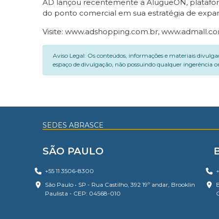
AD lançou recentemente a AlugueON, plataforma 
do ponto comercial em sua estratégia de expans
Visite: www.adshopping.com.br, www.admall.c
Aviso Legal: Os conteúdos, informações e materiais divulga
espaço de divulgação, não possuindo qualquer ingerência ou
SEDES ABRASCE
SÃO PAULO
+55 11 3506-8300
+
São Paulo • SP - Rua Castilho, 392 19º andar, Brooklin
B
Paulista - CEP: 04568-010