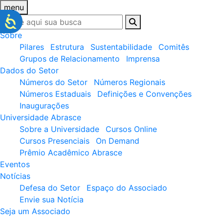
menu
Sobre
Pilares
Estrutura
Sustentabilidade
Comitês
Grupos de Relacionamento
Imprensa
Dados do Setor
Números do Setor
Números Regionais
Números Estaduais
Definições e Convenções
Inaugurações
Universidade Abrasce
Sobre a Universidade
Cursos Online
Cursos Presenciais
On Demand
Prêmio Acadêmico Abrasce
Eventos
Notícias
Defesa do Setor
Espaço do Associado
Envie sua Notícia
Seja um Associado