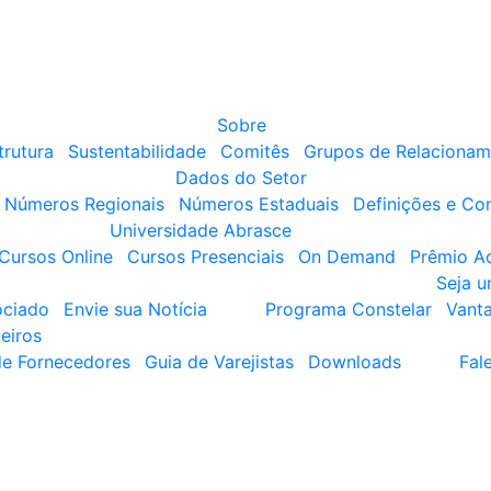
Sobre
trutura
Sustentabilidade
Comitês
Grupos de Relacionam
Dados do Setor
Números Regionais
Números Estaduais
Definições e Co
Universidade Abrasce
Cursos Online
Cursos Presenciais
On Demand
Prêmio A
Seja 
ociado
Envie sua Notícia
Programa Constelar
Vant
eiros
de Fornecedores
Guia de Varejistas
Downloads
Fal