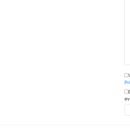
Pr
ev