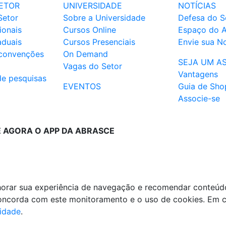
ETOR
UNIVERSIDADE
NOTÍCIAS
Setor
Sobre a Universidade
Defesa do S
ionais
Cursos Online
Espaço do 
aduais
Cursos Presenciais
Envie sua No
 convenções
On Demand
SEJA UM A
Vagas do Setor
Vantagens
de pesquisas
EVENTOS
Guia de Sho
Associe-se
E AGORA O APP DA ABRASCE
lhorar sua experiência de navegação e recomendar conteúd
 concorda com este monitoramento e o uso de cookies. Em 
cidade
.