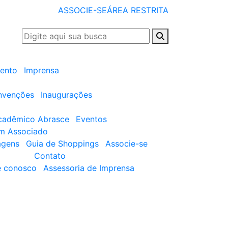
ASSOCIE-SE
ÁREA RESTRITA
ento
Imprensa
nvenções
Inaugurações
cadêmico Abrasce
Eventos
um Associado
agens
Guia de Shoppings
Associe-se
Contato
e conosco
Assessoria de Imprensa