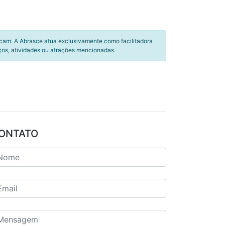
icam. A Abrasce atua exclusivamente como facilitadora
ços, atividades ou atrações mencionadas.
ONTATO