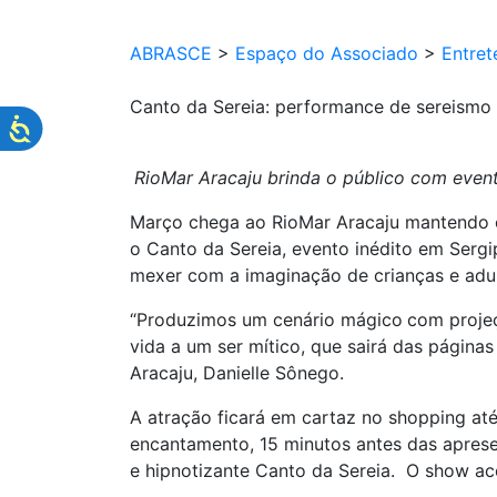
ABRASCE
>
Espaço do Associado
>
Entret
Canto da Sereia: performance de sereismo
RioMar Aracaju brinda o público com event
Março chega ao RioMar Aracaju mantendo o
o Canto da Sereia, evento inédito em Serg
mexer com a imaginação de crianças e adul
“Produzimos um cenário mágico
com projeç
vida a um ser mítico, que sairá das página
Aracaju, Danielle Sônego.
A atração ficará em cartaz no shopping até
encantamento, 15 minutos antes das apresent
e hipnotizante Canto da Sereia. O show aco