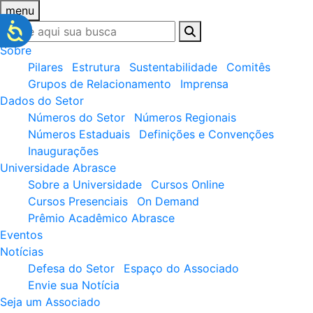
menu
Sobre
Pilares
Estrutura
Sustentabilidade
Comitês
Grupos de Relacionamento
Imprensa
Dados do Setor
Números do Setor
Números Regionais
Números Estaduais
Definições e Convenções
Inaugurações
Universidade Abrasce
Sobre a Universidade
Cursos Online
Cursos Presenciais
On Demand
Prêmio Acadêmico Abrasce
Eventos
Notícias
Defesa do Setor
Espaço do Associado
Envie sua Notícia
Seja um Associado