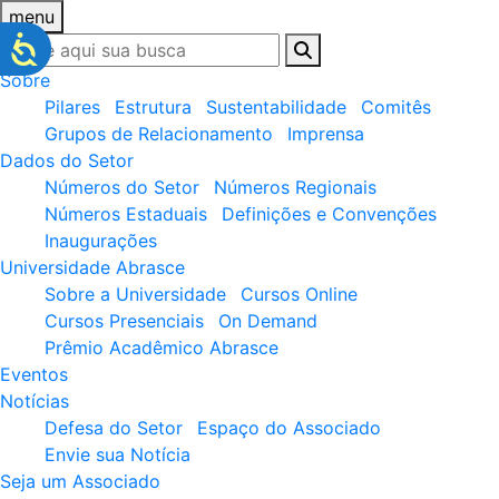
menu
Sobre
Pilares
Estrutura
Sustentabilidade
Comitês
Grupos de Relacionamento
Imprensa
Dados do Setor
Números do Setor
Números Regionais
Números Estaduais
Definições e Convenções
Inaugurações
Universidade Abrasce
Sobre a Universidade
Cursos Online
Cursos Presenciais
On Demand
Prêmio Acadêmico Abrasce
Eventos
Notícias
Defesa do Setor
Espaço do Associado
Envie sua Notícia
Seja um Associado