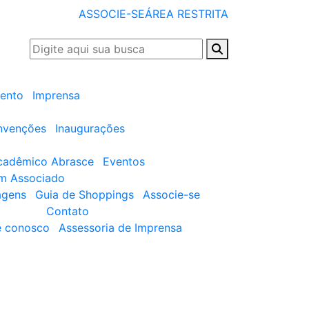
ASSOCIE-SE
ÁREA RESTRITA
ento
Imprensa
nvenções
Inaugurações
cadêmico Abrasce
Eventos
um Associado
agens
Guia de Shoppings
Associe-se
Contato
e conosco
Assessoria de Imprensa