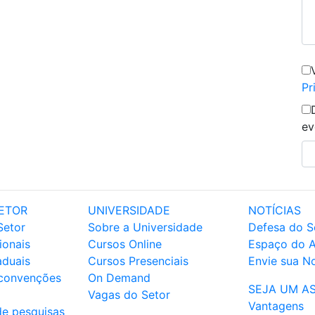
Pr
ev
ETOR
UNIVERSIDADE
NOTÍCIAS
Setor
Sobre a Universidade
Defesa do S
ionais
Cursos Online
Espaço do 
aduais
Cursos Presenciais
Envie sua No
 convenções
On Demand
SEJA UM A
Vagas do Setor
Vantagens
de pesquisas