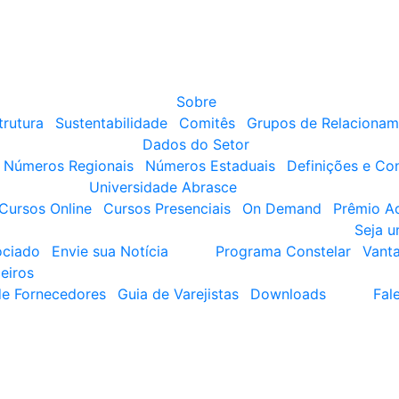
Sobre
trutura
Sustentabilidade
Comitês
Grupos de Relacionam
Dados do Setor
Números Regionais
Números Estaduais
Definições e Co
Universidade Abrasce
Cursos Online
Cursos Presenciais
On Demand
Prêmio A
Seja 
ociado
Envie sua Notícia
Programa Constelar
Vant
eiros
de Fornecedores
Guia de Varejistas
Downloads
Fal