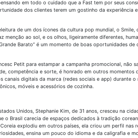
oi pensando em todo o cuidado que a Fast tem por seus c
tunidade dos clientes terem um gostinho da experiência ex
eitura de um dos ícones da cultura pop mundial, o Smile, 
 faz menção ao sol, e os olhos, ligeiramente diferentes, hu
 o “Grande Barato” é um momento de boas oportunidades de 
ncesc Petit para estampar a campanha promocional, não sa
lidade, competência e sorte, é honrado em outros momento
os canais digitais da marca (redes sociais e app) durante 
ônicos, móveis e acessórios de cozinha.
stados Unidos, Stephanie Kim, de 31 anos, cresceu na cida
que o Brasil carecia de espaços dedicados à tradição corea
eia explodiu em outros países, ela criou um perfil nas r
iosidades, ensina um pouco do idioma e da caligrafia e mos