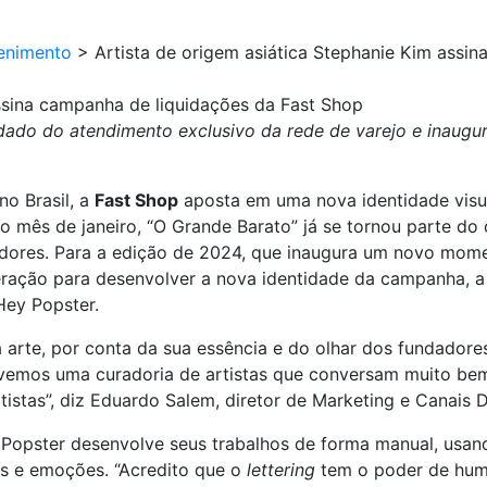
enimento
>
Artista de origem asiática Stephanie Kim assi
assina campanha de liquidações da Fast Shop
uidado do atendimento exclusivo da rede de varejo e inaug
no Brasil, a
Fast Shop
aposta em uma nova identidade visua
 o mês de janeiro, “O Grande Barato” já se tornou parte do
ores. Para a edição de 2024, que inaugura um novo mome
ração para desenvolver a nova identidade da campanha, a 
ey Popster.
 arte, por conta da sua essência e do olhar dos fundador
tivemos uma curadoria de artistas que conversam muito be
istas”, diz Eduardo Salem, diretor de Marketing e Canais Di
 Popster desenvolve seus trabalhos de forma manual, usand
os e emoções. “Acredito que o
lettering
tem o poder de hum