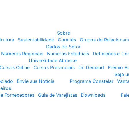
Sobre
trutura
Sustentabilidade
Comitês
Grupos de Relacionam
Dados do Setor
Números Regionais
Números Estaduais
Definições e Co
Universidade Abrasce
Cursos Online
Cursos Presenciais
On Demand
Prêmio A
Seja 
ociado
Envie sua Notícia
Programa Constelar
Vant
eiros
de Fornecedores
Guia de Varejistas
Downloads
Fal