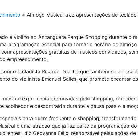
enimento
>
Almoço Musical traz apresentações de teclado
ado e violino ao Anhanguera Parque Shopping durante o mê
a programação especial para tornar o horário de almoço 
rá com apresentações gratuitas de músicos convidados, se
o do empreendimento.
o com o tecladista Ricardo Duarte, que também se apresenta
lento do violinista Emanuel Salles, que promete encantar os
tenimento e experiência promovidas pelo shopping, oferece
e acolhedor e descontraído durante a pausa para o almoç
speciais para quem frequenta o shopping, transformando a
usical é uma atração que já faz parte da programação do 
 clientes”, diz Geovanna Félix, responsável pelas ações d