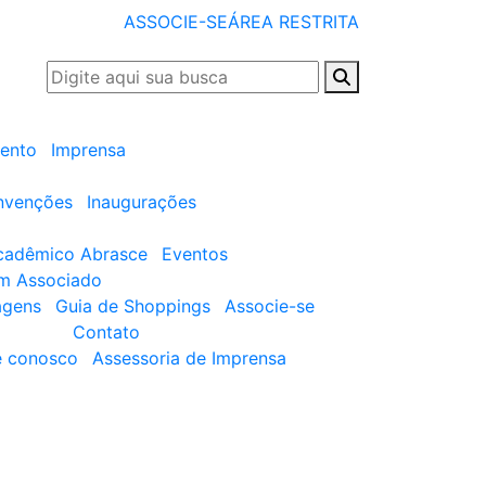
ASSOCIE-SE
ÁREA RESTRITA
ento
Imprensa
nvenções
Inaugurações
cadêmico Abrasce
Eventos
um Associado
agens
Guia de Shoppings
Associe-se
Contato
e conosco
Assessoria de Imprensa