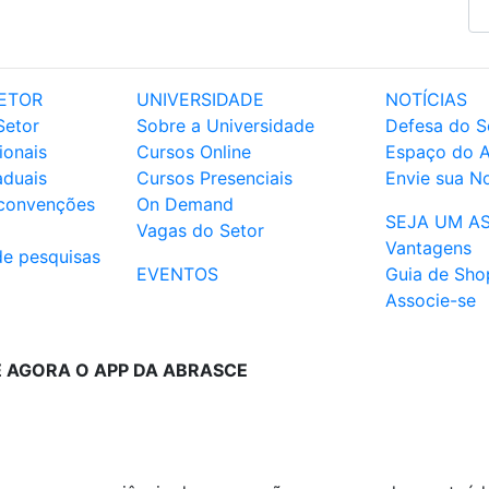
ETOR
UNIVERSIDADE
NOTÍCIAS
Setor
Sobre a Universidade
Defesa do S
ionais
Cursos Online
Espaço do 
aduais
Cursos Presenciais
Envie sua No
 convenções
On Demand
SEJA UM A
Vagas do Setor
Vantagens
de pesquisas
EVENTOS
Guia de Sho
Associe-se
E AGORA O APP DA ABRASCE