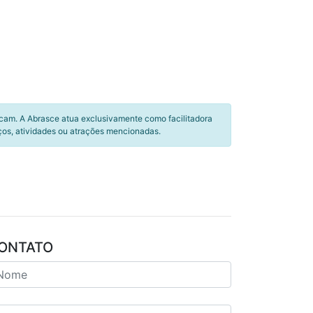
icam. A Abrasce atua exclusivamente como facilitadora
ços, atividades ou atrações mencionadas.
ONTATO