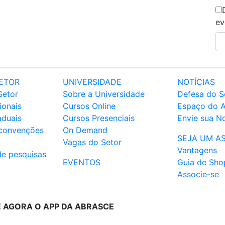
ev
ETOR
UNIVERSIDADE
NOTÍCIAS
Setor
Sobre a Universidade
Defesa do S
ionais
Cursos Online
Espaço do 
aduais
Cursos Presenciais
Envie sua No
 convenções
On Demand
SEJA UM A
Vagas do Setor
Vantagens
de pesquisas
EVENTOS
Guia de Sho
Associe-se
E AGORA O APP DA ABRASCE