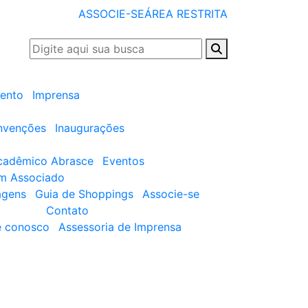
ASSOCIE-SE
ÁREA RESTRITA
ento
Imprensa
nvenções
Inaugurações
cadêmico Abrasce
Eventos
um Associado
agens
Guia de Shoppings
Associe-se
Contato
e conosco
Assessoria de Imprensa