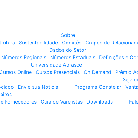
Sobre
trutura
Sustentabilidade
Comitês
Grupos de Relacionam
Dados do Setor
Números Regionais
Números Estaduais
Definições e Co
Universidade Abrasce
Cursos Online
Cursos Presenciais
On Demand
Prêmio A
Seja 
ociado
Envie sua Notícia
Programa Constelar
Vant
eiros
de Fornecedores
Guia de Varejistas
Downloads
Fal