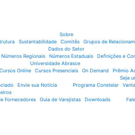
Sobre
trutura
Sustentabilidade
Comitês
Grupos de Relacionam
Dados do Setor
Números Regionais
Números Estaduais
Definições e Co
Universidade Abrasce
Cursos Online
Cursos Presenciais
On Demand
Prêmio A
Seja 
ociado
Envie sua Notícia
Programa Constelar
Vant
eiros
de Fornecedores
Guia de Varejistas
Downloads
Fal