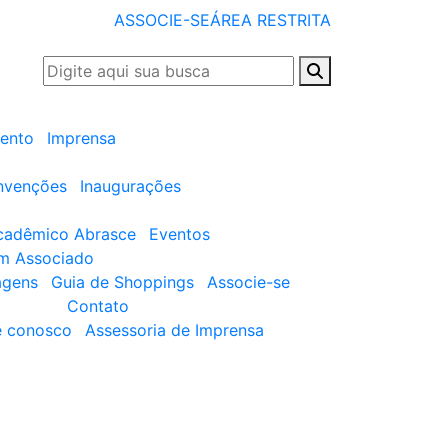
ASSOCIE-SE
ÁREA RESTRITA
ento
Imprensa
nvenções
Inaugurações
cadêmico Abrasce
Eventos
um Associado
agens
Guia de Shoppings
Associe-se
Contato
e conosco
Assessoria de Imprensa