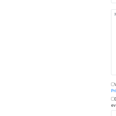
Pr
ev