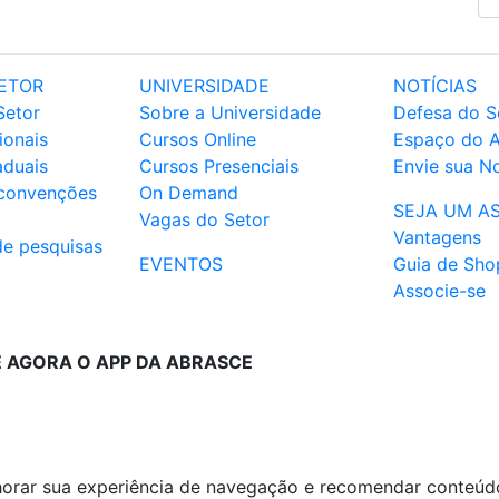
ETOR
UNIVERSIDADE
NOTÍCIAS
Setor
Sobre a Universidade
Defesa do S
ionais
Cursos Online
Espaço do 
aduais
Cursos Presenciais
Envie sua No
 convenções
On Demand
SEJA UM A
Vagas do Setor
Vantagens
de pesquisas
EVENTOS
Guia de Sho
Associe-se
E AGORA O APP DA ABRASCE
lhorar sua experiência de navegação e recomendar conteúd