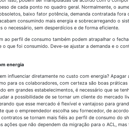
 por isso, podem ser manipuladas de acordo com o compo
o peso de cada ponto no quadro geral. Normalmente, o aume
obsoletos, baixo fator potência, demanda contratada fora
acabam consumindo mais energia e sobrecarregando o siste
o necessário, sem desperdícios e de forma eficiente.
em ao perfil de consumo também podem atrapalhar o fech
e o que foi consumido. Deve-se ajustar a demanda e o cont
com energia
m influenciar diretamente no custo com energia? Apagar as
o para os colaboradores, com certeza são boas práticas p
ando em grandes estabelecimentos, é necessário que se ten
udar a possibilidade de se tornar um cliente do mercado liv
erando que esse mercado é flexível e vantajoso para gran
ite que o empreendedor escolha seu fornecedor, de acordo
contratos se tornam mais fiéis ao perfil de consumo do 
tras ações que não dependem da migração para o ACL, mas 