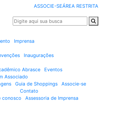
ASSOCIE-SE
ÁREA RESTRITA
ento
Imprensa
nvenções
Inaugurações
cadêmico Abrasce
Eventos
um Associado
agens
Guia de Shoppings
Associe-se
Contato
e conosco
Assessoria de Imprensa