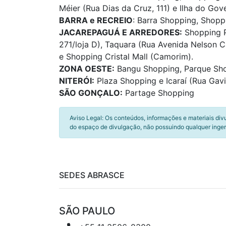
Méier (Rua Dias da Cruz, 111) e Ilha do Go
BARRA e RECREIO
: Barra Shopping, Shop
JACAREPAGUÁ E ARREDORES:
Shopping P
271/loja D), Taquara (Rua Avenida Nelson Ca
e Shopping Cristal Mall (Camorim).
ZONA OESTE:
Bangu Shopping, Parque Sh
NITERÓI:
Plaza Shopping e Icaraí (Rua Gavi
SÃO GONÇALO:
Partage Shopping
Aviso Legal: Os conteúdos, informações e materiais div
do espaço de divulgação, não possuindo qualquer inger
SEDES ABRASCE
SÃO PAULO