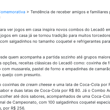
Comemorativa
>
Tendência de receber amigos e familiares 
J
 para ver jogos em casa inspira novos combos do Lecadô 
os jogos em casa já se tornou tradição para muitos torcedo
om salgadinhos no tamanho coquetel e refrigerantes para t
sde quem acompanha a partida sozinho até grupos maiore
 as opções, receitas clássicas do Lecadô como: coxinha d
o com mussarela, pastel de forno e empadinhas de camarão,
 queijo com presunto.
to coxinhas de
cream cheese
e uma lata de Coca-Cola por 
sabor e duas latas de Coca-Cola por R$ 80. Já o Combo A
scolher até dois sabores, acompanhados de uma Coca-Cola d
nal de Campeonato, com 100 salgadinhos coquetel especiai
, por R$ 256.