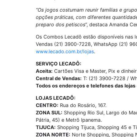
“Os jogos costumam reunir famílias e gru
opções práticas, com diferentes quantidade
preparo dos petiscos
”, destaca Amanda Cer
Os Combos Lecadô estão disponíveis nas loj
Vendas (21) 3900-7228, WhatsApp (21) 960
www.lecado.com.br/lojas
.
SERVIÇO LECADÔ:
Aceita:
Cartões Visa e Master, Pix e dinheir
Central de Vendas:
T: (21) 3900-7228 / Wh
Todos os endereços e telefones das lojas 
LOJAS LECADÔ:
CENTRO:
Rua do Rosário, 167.
ZONA SUL:
Shopping Rio Sul, Largo do Mac
Pátria, 45) e Metrô Ipanema.
TIJUCA:
Shopping Tijuca, Shopping 45 e Ti
ZONA NORTE:
Norte Shopping, Shopping N