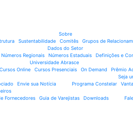
Sobre
trutura
Sustentabilidade
Comitês
Grupos de Relacionam
Dados do Setor
Números Regionais
Números Estaduais
Definições e Co
Universidade Abrasce
Cursos Online
Cursos Presenciais
On Demand
Prêmio A
Seja 
ociado
Envie sua Notícia
Programa Constelar
Vant
eiros
de Fornecedores
Guia de Varejistas
Downloads
Fal