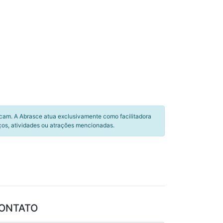
icam. A Abrasce atua exclusivamente como facilitadora
ços, atividades ou atrações mencionadas.
ONTATO