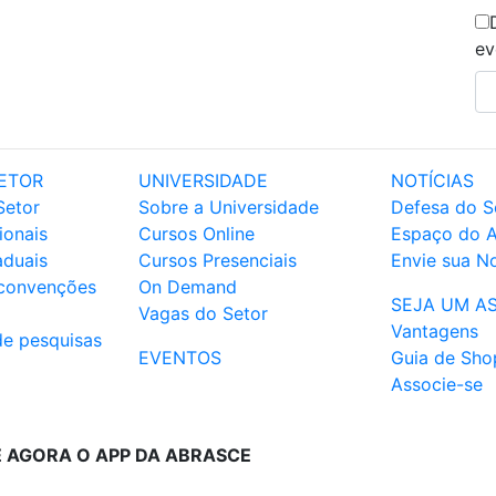
ev
ETOR
UNIVERSIDADE
NOTÍCIAS
Setor
Sobre a Universidade
Defesa do S
ionais
Cursos Online
Espaço do 
aduais
Cursos Presenciais
Envie sua No
 convenções
On Demand
SEJA UM A
Vagas do Setor
Vantagens
de pesquisas
EVENTOS
Guia de Sho
Associe-se
E AGORA O APP DA ABRASCE