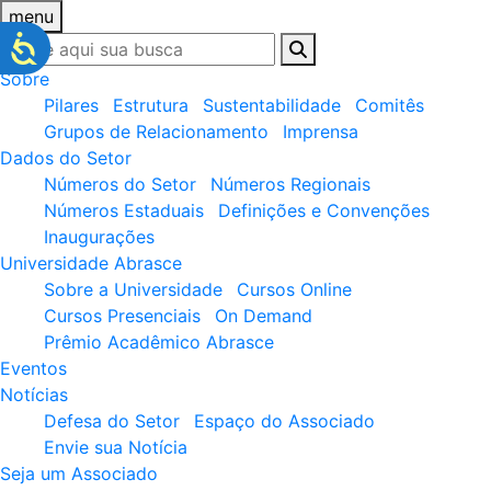
menu
Sobre
Pilares
Estrutura
Sustentabilidade
Comitês
Grupos de Relacionamento
Imprensa
Dados do Setor
Números do Setor
Números Regionais
Números Estaduais
Definições e Convenções
Inaugurações
Universidade Abrasce
Sobre a Universidade
Cursos Online
Cursos Presenciais
On Demand
Prêmio Acadêmico Abrasce
Eventos
Notícias
Defesa do Setor
Espaço do Associado
Envie sua Notícia
Seja um Associado