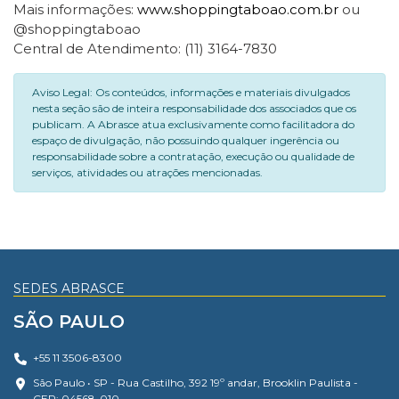
Mais informações:
www.shoppingtaboao.com.br
ou
@shoppingtaboao
Central de Atendimento: (11) 3164-7830
Aviso Legal: Os conteúdos, informações e materiais divulgados
nesta seção são de inteira responsabilidade dos associados que os
publicam. A Abrasce atua exclusivamente como facilitadora do
espaço de divulgação, não possuindo qualquer ingerência ou
responsabilidade sobre a contratação, execução ou qualidade de
serviços, atividades ou atrações mencionadas.
SEDES ABRASCE
SÃO PAULO
+55 11 3506-8300
São Paulo • SP - Rua Castilho, 392 19º andar, Brooklin Paulista -
CEP: 04568-010