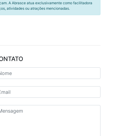
icam. A Abrasce atua exclusivamente como facilitadora
ços, atividades ou atrações mencionadas.
ONTATO