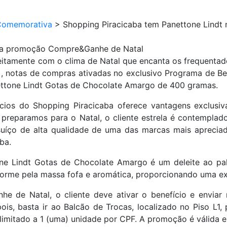
Comemorativa
>
Shopping Piracicaba tem Panettone Lind
 na promoção Compre&Ganhe de Natal
amente com o clima de Natal que encanta os frequentad
, notas de compras ativadas no exclusivo Programa de Ben
ettone Lindt Gotas de Chocolate Amargo de 400 gramas.
ícios do Shopping Piracicaba oferece vantagens exclusi
reparamos para o Natal, o cliente estrela é contempla
 suíço de alta qualidade de uma das marcas mais apreciad
ba.
one Lindt Gotas de Chocolate Amargo é um deleite ao pa
forme pela massa fofa e aromática, proporcionando uma exp
e de Natal, o cliente deve ativar o benefício e enviar
s, basta ir ao Balcão de Trocas, localizado no Piso L1, 
e é limitado a 1 (uma) unidade por CPF. A promoção é válid