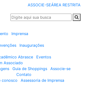
ASSOCIE-SE
ÁREA RESTRITA
ento
Imprensa
nvenções
Inaugurações
cadêmico Abrasce
Eventos
um Associado
agens
Guia de Shoppings
Associe-se
Contato
e conosco
Assessoria de Imprensa