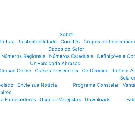
Sobre
trutura
Sustentabilidade
Comitês
Grupos de Relacionam
Dados do Setor
Números Regionais
Números Estaduais
Definições e Co
Universidade Abrasce
Cursos Online
Cursos Presenciais
On Demand
Prêmio A
Seja 
ociado
Envie sua Notícia
Programa Constelar
Vant
eiros
de Fornecedores
Guia de Varejistas
Downloads
Fal