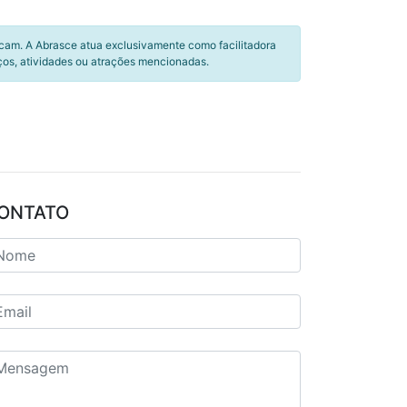
icam. A Abrasce atua exclusivamente como facilitadora
ços, atividades ou atrações mencionadas.
ONTATO