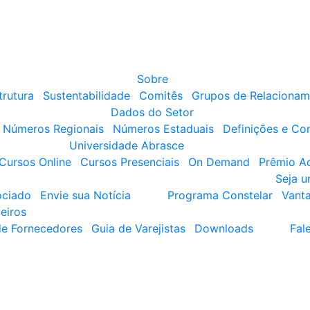
Sobre
trutura
Sustentabilidade
Comitês
Grupos de Relacionam
Dados do Setor
Números Regionais
Números Estaduais
Definições e Co
Universidade Abrasce
Cursos Online
Cursos Presenciais
On Demand
Prêmio A
Seja 
ociado
Envie sua Notícia
Programa Constelar
Vant
eiros
de Fornecedores
Guia de Varejistas
Downloads
Fal