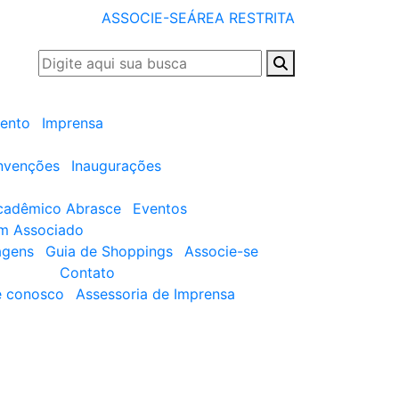
ASSOCIE-SE
ÁREA RESTRITA
ento
Imprensa
nvenções
Inaugurações
cadêmico Abrasce
Eventos
um Associado
agens
Guia de Shoppings
Associe-se
Contato
e conosco
Assessoria de Imprensa