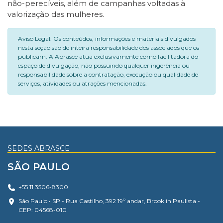
não-perecíveis, além de campanhas voltadas à
valorização das mulheres.
Aviso Legal: Os conteúdos, informações e materiais divulgados
nesta seção são de inteira responsabilidade dos associados que os
publicam. A Abrasce atua exclusivamente como facilitadora do
espaço de divulgação, não possuindo qualquer ingerência ou
responsabilidade sobre a contratação, execução ou qualidade de
serviços, atividades ou atrações mencionadas.
SEDES ABRASCE
SÃO PAULO
+55 11 3506-8300
São Paulo • SP - Rua Castilho, 392 19º andar, Brooklin Paulista -
CEP: 04568-010