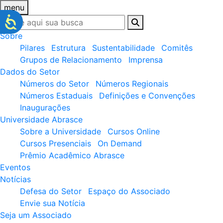
menu
Sobre
Pilares
Estrutura
Sustentabilidade
Comitês
Grupos de Relacionamento
Imprensa
Dados do Setor
Números do Setor
Números Regionais
Números Estaduais
Definições e Convenções
Inaugurações
Universidade Abrasce
Sobre a Universidade
Cursos Online
Cursos Presenciais
On Demand
Prêmio Acadêmico Abrasce
Eventos
Notícias
Defesa do Setor
Espaço do Associado
Envie sua Notícia
Seja um Associado