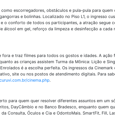
s, como escorregadores, obstáculos e pula-pula para quem 
gangorras e bolinhas. Localizado no Piso L1, o ingresso cu
a e o conforto de todos os participantes, a atração segue
de álcool em gel, reforço da limpeza e desinfecção a cada
fora e traz filmes para todos os gostos e idades. A açã
nquanto as crianças assistem Turma da Mônica: Lição e Sin
 Enrolados é a escolha perfeita. Os ingressos da Cinemark 
ativo, site ou nos postos de atendimento digitais. Para sa
ucuruvi.com.br/cinema.php
.
rto para quem quer resolver diferentes assuntos em um s
voritos, DayCâmbio e no Banco Bradesco, enquanto quem qu
 da Consulta, Óculos e Cia e OdontoMais. SmartFit, Fill, L