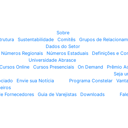
Sobre
trutura
Sustentabilidade
Comitês
Grupos de Relacionam
Dados do Setor
Números Regionais
Números Estaduais
Definições e Co
Universidade Abrasce
Cursos Online
Cursos Presenciais
On Demand
Prêmio A
Seja 
ociado
Envie sua Notícia
Programa Constelar
Vant
eiros
de Fornecedores
Guia de Varejistas
Downloads
Fal