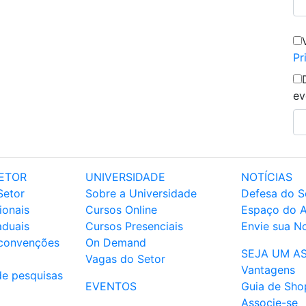
Pr
ev
ETOR
UNIVERSIDADE
NOTÍCIAS
Setor
Sobre a Universidade
Defesa do S
ionais
Cursos Online
Espaço do 
aduais
Cursos Presenciais
Envie sua No
 convenções
On Demand
SEJA UM A
Vagas do Setor
Vantagens
de pesquisas
EVENTOS
Guia de Sho
Associe-se