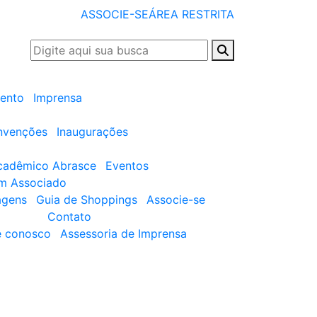
ASSOCIE-SE
ÁREA RESTRITA
ento
Imprensa
nvenções
Inaugurações
cadêmico Abrasce
Eventos
um Associado
agens
Guia de Shoppings
Associe-se
Contato
e conosco
Assessoria de Imprensa