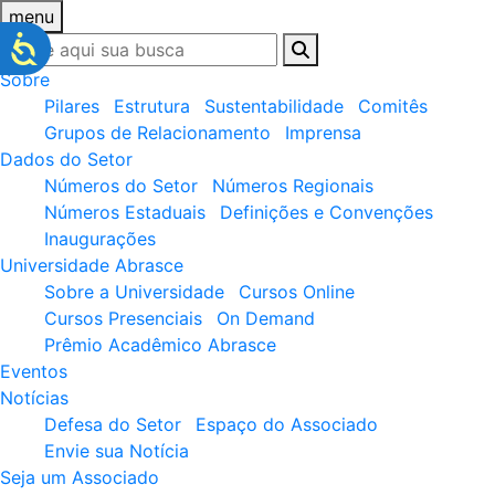
menu
Sobre
Pilares
Estrutura
Sustentabilidade
Comitês
Grupos de Relacionamento
Imprensa
Dados do Setor
Números do Setor
Números Regionais
Números Estaduais
Definições e Convenções
Inaugurações
Universidade Abrasce
Sobre a Universidade
Cursos Online
Cursos Presenciais
On Demand
Prêmio Acadêmico Abrasce
Eventos
Notícias
Defesa do Setor
Espaço do Associado
Envie sua Notícia
Seja um Associado