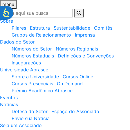
menu
Sobre
Pilares
Estrutura
Sustentabilidade
Comitês
Grupos de Relacionamento
Imprensa
Dados do Setor
Números do Setor
Números Regionais
Números Estaduais
Definições e Convenções
Inaugurações
Universidade Abrasce
Sobre a Universidade
Cursos Online
Cursos Presenciais
On Demand
Prêmio Acadêmico Abrasce
Eventos
Notícias
Defesa do Setor
Espaço do Associado
Envie sua Notícia
Seja um Associado