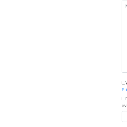
Pr
ev