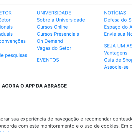
ETOR
UNIVERSIDADE
NOTÍCIAS
Setor
Sobre a Universidade
Defesa do S
ionais
Cursos Online
Espaço do 
aduais
Cursos Presenciais
Envie sua No
 convenções
On Demand
SEJA UM A
Vagas do Setor
Vantagens
de pesquisas
EVENTOS
Guia de Sho
Associe-se
E AGORA O APP DA ABRASCE
lhorar sua experiência de navegação e recomendar conteúd
 concorda com este monitoramento e o uso de cookies. Em 