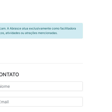
icam. A Abrasce atua exclusivamente como facilitadora
ços, atividades ou atrações mencionadas.
ONTATO