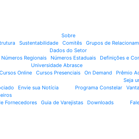
Sobre
trutura
Sustentabilidade
Comitês
Grupos de Relacionam
Dados do Setor
Números Regionais
Números Estaduais
Definições e Co
Universidade Abrasce
Cursos Online
Cursos Presenciais
On Demand
Prêmio A
Seja 
ociado
Envie sua Notícia
Programa Constelar
Vant
eiros
de Fornecedores
Guia de Varejistas
Downloads
Fal