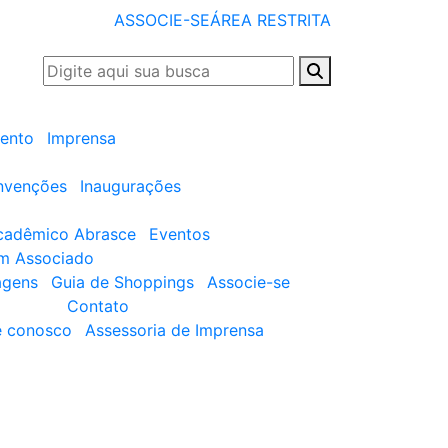
ASSOCIE-SE
ÁREA RESTRITA
ento
Imprensa
nvenções
Inaugurações
cadêmico Abrasce
Eventos
um Associado
agens
Guia de Shoppings
Associe-se
Contato
e conosco
Assessoria de Imprensa