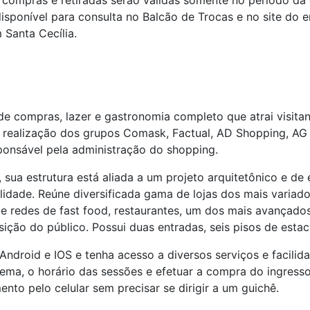
s compras e retiradas serão válidas somente no período d
á disponível para consulta no Balcão de Trocas e no site 
 Santa Cecília.
 compras, lazer e gastronomia completo que atrai visitan
 realização dos grupos Comask, Factual, AD Shopping, A
onsável pela administração do shopping.
 sua estrutura está aliada a um projeto arquitetônico e de
lidade. Reúne diversificada gama de lojas dos mais variado
 de redes de fast food, restaurantes, um dos mais avançado
sição do público. Possui duas entradas, seis pisos de est
Android e IOS e tenha acesso a diversos serviços e facilid
inema, o horário das sessões e efetuar a compra do ingress
nto pelo celular sem precisar se dirigir a um guichê.