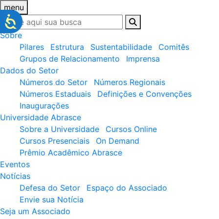
menu
Sobre
Pilares
Estrutura
Sustentabilidade
Comitês
Grupos de Relacionamento
Imprensa
Dados do Setor
Números do Setor
Números Regionais
Números Estaduais
Definições e Convenções
Inaugurações
Universidade Abrasce
Sobre a Universidade
Cursos Online
Cursos Presenciais
On Demand
Prêmio Acadêmico Abrasce
Eventos
Notícias
Defesa do Setor
Espaço do Associado
Envie sua Notícia
Seja um Associado