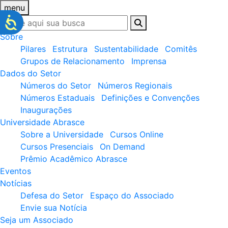
menu
Sobre
Pilares
Estrutura
Sustentabilidade
Comitês
Grupos de Relacionamento
Imprensa
Dados do Setor
Números do Setor
Números Regionais
Números Estaduais
Definições e Convenções
Inaugurações
Universidade Abrasce
Sobre a Universidade
Cursos Online
Cursos Presenciais
On Demand
Prêmio Acadêmico Abrasce
Eventos
Notícias
Defesa do Setor
Espaço do Associado
Envie sua Notícia
Seja um Associado