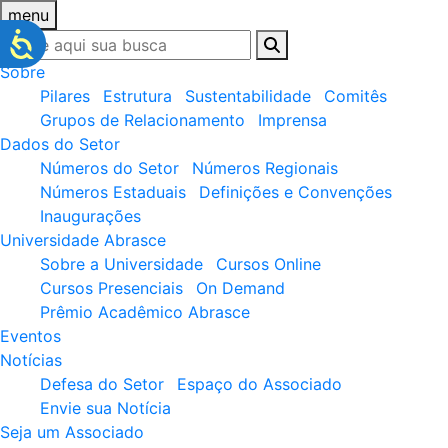
menu
Sobre
Pilares
Estrutura
Sustentabilidade
Comitês
Grupos de Relacionamento
Imprensa
Dados do Setor
Números do Setor
Números Regionais
Números Estaduais
Definições e Convenções
Inaugurações
Universidade Abrasce
Sobre a Universidade
Cursos Online
Cursos Presenciais
On Demand
Prêmio Acadêmico Abrasce
Eventos
Notícias
Defesa do Setor
Espaço do Associado
Envie sua Notícia
Seja um Associado