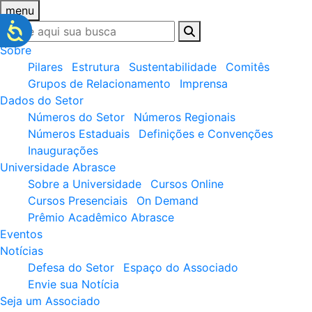
menu
Sobre
Pilares
Estrutura
Sustentabilidade
Comitês
Grupos de Relacionamento
Imprensa
Dados do Setor
Números do Setor
Números Regionais
Números Estaduais
Definições e Convenções
Inaugurações
Universidade Abrasce
Sobre a Universidade
Cursos Online
Cursos Presenciais
On Demand
Prêmio Acadêmico Abrasce
Eventos
Notícias
Defesa do Setor
Espaço do Associado
Envie sua Notícia
Seja um Associado