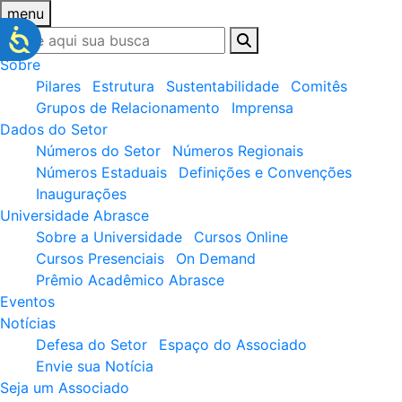
menu
Sobre
Pilares
Estrutura
Sustentabilidade
Comitês
Grupos de Relacionamento
Imprensa
Dados do Setor
Números do Setor
Números Regionais
Números Estaduais
Definições e Convenções
Inaugurações
Universidade Abrasce
Sobre a Universidade
Cursos Online
Cursos Presenciais
On Demand
Prêmio Acadêmico Abrasce
Eventos
Notícias
Defesa do Setor
Espaço do Associado
Envie sua Notícia
Seja um Associado