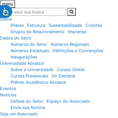
menu
Sobre
Pilares
Estrutura
Sustentabilidade
Comitês
Grupos de Relacionamento
Imprensa
Dados do Setor
Números do Setor
Números Regionais
Números Estaduais
Definições e Convenções
Inaugurações
Universidade Abrasce
Sobre a Universidade
Cursos Online
Cursos Presenciais
On Demand
Prêmio Acadêmico Abrasce
Eventos
Notícias
Defesa do Setor
Espaço do Associado
Envie sua Notícia
Seja um Associado