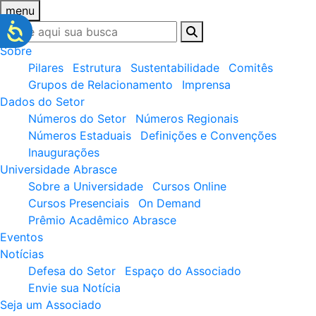
menu
Sobre
Pilares
Estrutura
Sustentabilidade
Comitês
Grupos de Relacionamento
Imprensa
Dados do Setor
Números do Setor
Números Regionais
Números Estaduais
Definições e Convenções
Inaugurações
Universidade Abrasce
Sobre a Universidade
Cursos Online
Cursos Presenciais
On Demand
Prêmio Acadêmico Abrasce
Eventos
Notícias
Defesa do Setor
Espaço do Associado
Envie sua Notícia
Seja um Associado